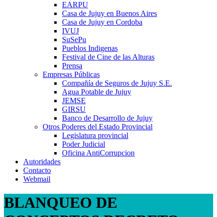
EARPU
Casa de Jujuy en Buenos Aires
Casa de Jujuy en Cordoba
IVUJ
SuSePu
Pueblos Indigenas
Festival de Cine de las Alturas
Prensa
Empresas Públicas
Compañía de Seguros de Jujuy S.E.
Agua Potable de Jujuy
JEMSE
GIRSU
Banco de Desarrollo de Jujuy
Otros Poderes del Estado Provincial
Legislatura provincial
Poder Judicial
Oficina AntiCorrupcion
Autoridades
Contacto
Webmail
BLANQUEO DE