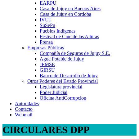
EARPU
Casa de Jujuy en Buenos Aires
Casa de Jujuy en Cordoba
IVUJ
SuSePu
Pueblos Indigenas
Festival de Cine de las Alturas
Prensa
Empresas Públicas
Compañía de Seguros de Jujuy S.E.
Agua Potable de Jujuy
JEMSE
GIRSU
Banco de Desarrollo de Jujuy
Otros Poderes del Estado Provincial
Legislatura provincial
Poder Judicial
Oficina AntiCorrupcion
Autoridades
Contacto
Webmail
CIRCULARES DPP